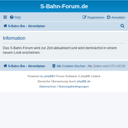
S-Bahn-Forum.de
FAQ
Registrieren
Anmelden
S
S-Bahn-Bw - Abstellplan
u
Information
c
h
Das S-Bahn-Forum wird zur Zeit aktualisiert und wird demnächst in einem
neuen Look erscheinen.
e
S-Bahn-Bw - Abstellplan
Alle Cookies löschen
Alle Zeiten sind
UTC+02:00
Powered by
phpBB
® Forum Software © phpBB Limited
Deutsche Übersetzung durch
phpBB.de
Datenschutz
|
Nutzungsbedingungen