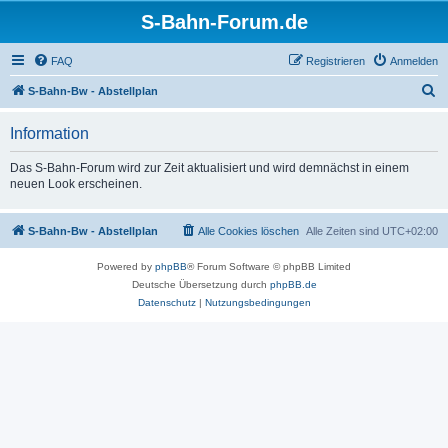
S-Bahn-Forum.de
FAQ
Registrieren
Anmelden
S
S-Bahn-Bw - Abstellplan
u
Information
c
h
Das S-Bahn-Forum wird zur Zeit aktualisiert und wird demnächst in einem
neuen Look erscheinen.
e
S-Bahn-Bw - Abstellplan
Alle Cookies löschen
Alle Zeiten sind
UTC+02:00
Powered by
phpBB
® Forum Software © phpBB Limited
Deutsche Übersetzung durch
phpBB.de
Datenschutz
|
Nutzungsbedingungen