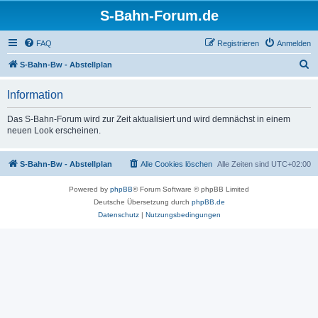
S-Bahn-Forum.de
FAQ
Registrieren
Anmelden
S
S-Bahn-Bw - Abstellplan
u
Information
c
h
Das S-Bahn-Forum wird zur Zeit aktualisiert und wird demnächst in einem
neuen Look erscheinen.
e
S-Bahn-Bw - Abstellplan
Alle Cookies löschen
Alle Zeiten sind
UTC+02:00
Powered by
phpBB
® Forum Software © phpBB Limited
Deutsche Übersetzung durch
phpBB.de
Datenschutz
|
Nutzungsbedingungen