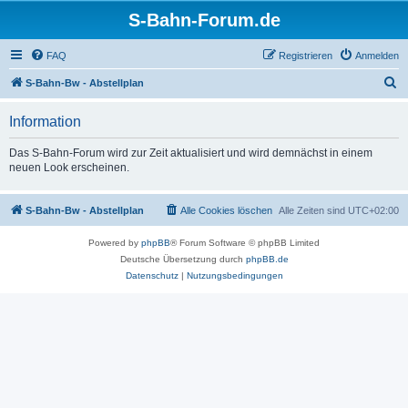
S-Bahn-Forum.de
FAQ
Registrieren
Anmelden
S
S-Bahn-Bw - Abstellplan
u
Information
c
h
Das S-Bahn-Forum wird zur Zeit aktualisiert und wird demnächst in einem
neuen Look erscheinen.
e
S-Bahn-Bw - Abstellplan
Alle Cookies löschen
Alle Zeiten sind
UTC+02:00
Powered by
phpBB
® Forum Software © phpBB Limited
Deutsche Übersetzung durch
phpBB.de
Datenschutz
|
Nutzungsbedingungen