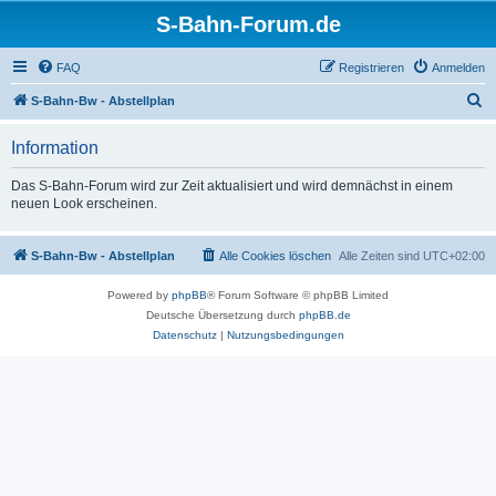
S-Bahn-Forum.de
FAQ
Registrieren
Anmelden
S
S-Bahn-Bw - Abstellplan
u
Information
c
h
Das S-Bahn-Forum wird zur Zeit aktualisiert und wird demnächst in einem
neuen Look erscheinen.
e
S-Bahn-Bw - Abstellplan
Alle Cookies löschen
Alle Zeiten sind
UTC+02:00
Powered by
phpBB
® Forum Software © phpBB Limited
Deutsche Übersetzung durch
phpBB.de
Datenschutz
|
Nutzungsbedingungen