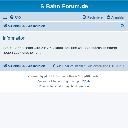
S-Bahn-Forum.de
FAQ
Registrieren
Anmelden
S
S-Bahn-Bw - Abstellplan
u
Information
c
h
Das S-Bahn-Forum wird zur Zeit aktualisiert und wird demnächst in einem
neuen Look erscheinen.
e
S-Bahn-Bw - Abstellplan
Alle Cookies löschen
Alle Zeiten sind
UTC+02:00
Powered by
phpBB
® Forum Software © phpBB Limited
Deutsche Übersetzung durch
phpBB.de
Datenschutz
|
Nutzungsbedingungen