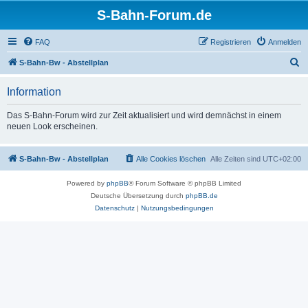
S-Bahn-Forum.de
FAQ
Registrieren
Anmelden
S
S-Bahn-Bw - Abstellplan
u
Information
c
h
Das S-Bahn-Forum wird zur Zeit aktualisiert und wird demnächst in einem
neuen Look erscheinen.
e
S-Bahn-Bw - Abstellplan
Alle Cookies löschen
Alle Zeiten sind
UTC+02:00
Powered by
phpBB
® Forum Software © phpBB Limited
Deutsche Übersetzung durch
phpBB.de
Datenschutz
|
Nutzungsbedingungen