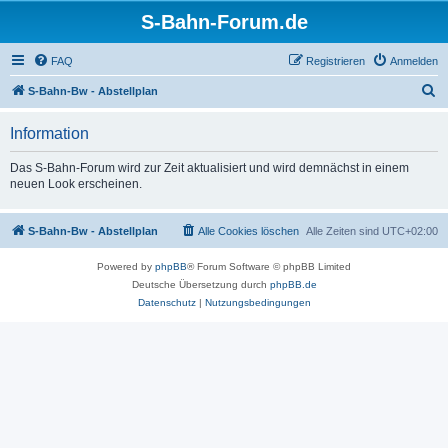
S-Bahn-Forum.de
FAQ
Registrieren
Anmelden
S
S-Bahn-Bw - Abstellplan
u
Information
c
h
Das S-Bahn-Forum wird zur Zeit aktualisiert und wird demnächst in einem
neuen Look erscheinen.
e
S-Bahn-Bw - Abstellplan
Alle Cookies löschen
Alle Zeiten sind
UTC+02:00
Powered by
phpBB
® Forum Software © phpBB Limited
Deutsche Übersetzung durch
phpBB.de
Datenschutz
|
Nutzungsbedingungen