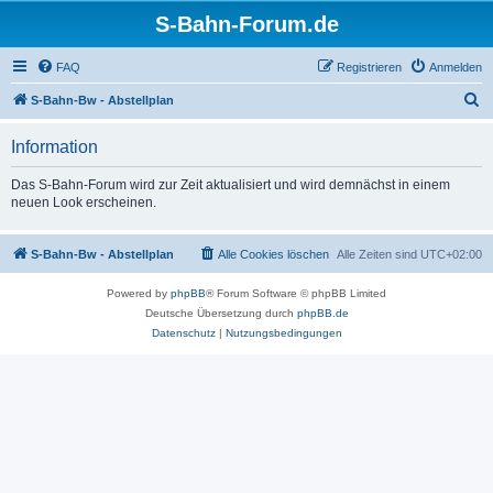
S-Bahn-Forum.de
FAQ
Registrieren
Anmelden
S
S-Bahn-Bw - Abstellplan
u
Information
c
h
Das S-Bahn-Forum wird zur Zeit aktualisiert und wird demnächst in einem
neuen Look erscheinen.
e
S-Bahn-Bw - Abstellplan
Alle Cookies löschen
Alle Zeiten sind
UTC+02:00
Powered by
phpBB
® Forum Software © phpBB Limited
Deutsche Übersetzung durch
phpBB.de
Datenschutz
|
Nutzungsbedingungen