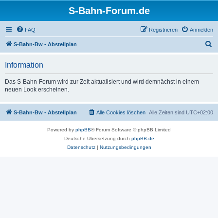
S-Bahn-Forum.de
FAQ
Registrieren
Anmelden
S
S-Bahn-Bw - Abstellplan
u
Information
c
h
Das S-Bahn-Forum wird zur Zeit aktualisiert und wird demnächst in einem
neuen Look erscheinen.
e
S-Bahn-Bw - Abstellplan
Alle Cookies löschen
Alle Zeiten sind
UTC+02:00
Powered by
phpBB
® Forum Software © phpBB Limited
Deutsche Übersetzung durch
phpBB.de
Datenschutz
|
Nutzungsbedingungen