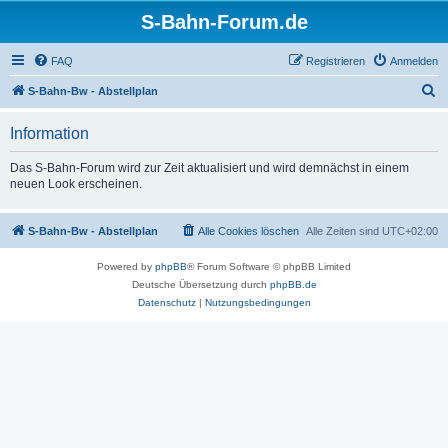
S-Bahn-Forum.de
FAQ
Registrieren
Anmelden
S
S-Bahn-Bw - Abstellplan
u
Information
c
h
Das S-Bahn-Forum wird zur Zeit aktualisiert und wird demnächst in einem
neuen Look erscheinen.
e
S-Bahn-Bw - Abstellplan
Alle Cookies löschen
Alle Zeiten sind
UTC+02:00
Powered by
phpBB
® Forum Software © phpBB Limited
Deutsche Übersetzung durch
phpBB.de
Datenschutz
|
Nutzungsbedingungen