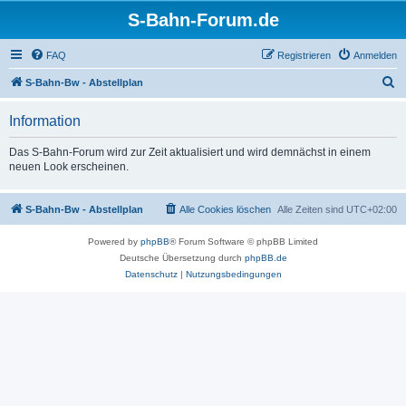
S-Bahn-Forum.de
FAQ
Registrieren
Anmelden
S
S-Bahn-Bw - Abstellplan
u
Information
c
h
Das S-Bahn-Forum wird zur Zeit aktualisiert und wird demnächst in einem
neuen Look erscheinen.
e
S-Bahn-Bw - Abstellplan
Alle Cookies löschen
Alle Zeiten sind
UTC+02:00
Powered by
phpBB
® Forum Software © phpBB Limited
Deutsche Übersetzung durch
phpBB.de
Datenschutz
|
Nutzungsbedingungen