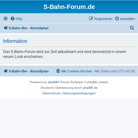
S-Bahn-Forum.de
FAQ
Registrieren
Anmelden
S
S-Bahn-Bw - Abstellplan
u
Information
c
h
Das S-Bahn-Forum wird zur Zeit aktualisiert und wird demnächst in einem
neuen Look erscheinen.
e
S-Bahn-Bw - Abstellplan
Alle Cookies löschen
Alle Zeiten sind
UTC+02:00
Powered by
phpBB
® Forum Software © phpBB Limited
Deutsche Übersetzung durch
phpBB.de
Datenschutz
|
Nutzungsbedingungen