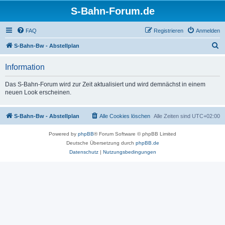
S-Bahn-Forum.de
FAQ
Registrieren
Anmelden
S
S-Bahn-Bw - Abstellplan
u
Information
c
h
Das S-Bahn-Forum wird zur Zeit aktualisiert und wird demnächst in einem
neuen Look erscheinen.
e
S-Bahn-Bw - Abstellplan
Alle Cookies löschen
Alle Zeiten sind
UTC+02:00
Powered by
phpBB
® Forum Software © phpBB Limited
Deutsche Übersetzung durch
phpBB.de
Datenschutz
|
Nutzungsbedingungen