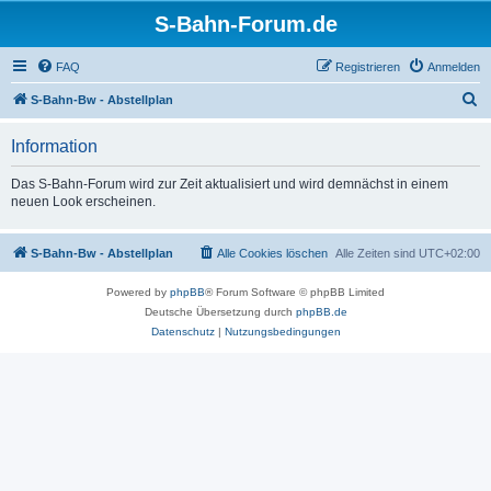
S-Bahn-Forum.de
FAQ
Registrieren
Anmelden
S
S-Bahn-Bw - Abstellplan
u
Information
c
h
Das S-Bahn-Forum wird zur Zeit aktualisiert und wird demnächst in einem
neuen Look erscheinen.
e
S-Bahn-Bw - Abstellplan
Alle Cookies löschen
Alle Zeiten sind
UTC+02:00
Powered by
phpBB
® Forum Software © phpBB Limited
Deutsche Übersetzung durch
phpBB.de
Datenschutz
|
Nutzungsbedingungen