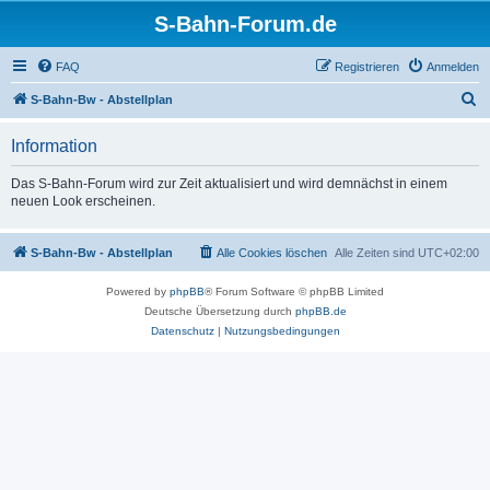
S-Bahn-Forum.de
FAQ
Registrieren
Anmelden
S
S-Bahn-Bw - Abstellplan
u
Information
c
h
Das S-Bahn-Forum wird zur Zeit aktualisiert und wird demnächst in einem
neuen Look erscheinen.
e
S-Bahn-Bw - Abstellplan
Alle Cookies löschen
Alle Zeiten sind
UTC+02:00
Powered by
phpBB
® Forum Software © phpBB Limited
Deutsche Übersetzung durch
phpBB.de
Datenschutz
|
Nutzungsbedingungen