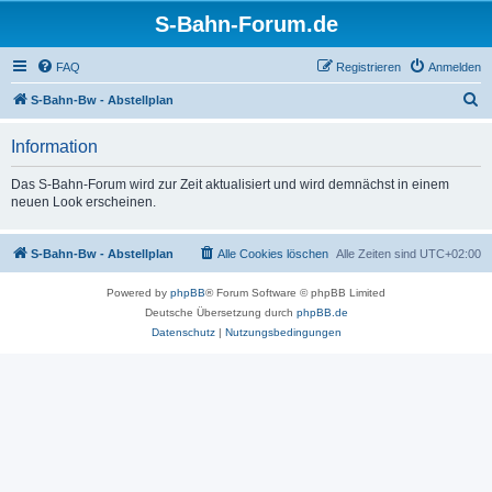
S-Bahn-Forum.de
FAQ
Registrieren
Anmelden
S
S-Bahn-Bw - Abstellplan
u
Information
c
h
Das S-Bahn-Forum wird zur Zeit aktualisiert und wird demnächst in einem
neuen Look erscheinen.
e
S-Bahn-Bw - Abstellplan
Alle Cookies löschen
Alle Zeiten sind
UTC+02:00
Powered by
phpBB
® Forum Software © phpBB Limited
Deutsche Übersetzung durch
phpBB.de
Datenschutz
|
Nutzungsbedingungen