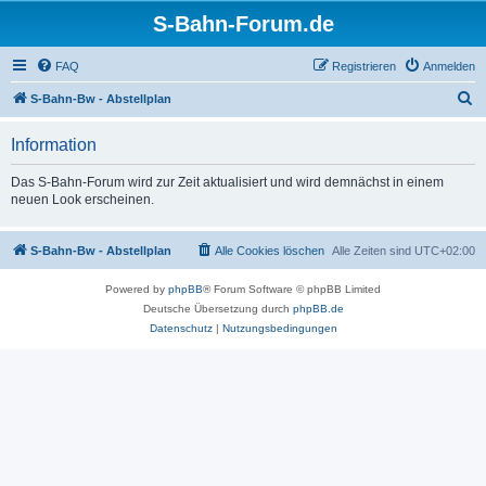
S-Bahn-Forum.de
FAQ
Registrieren
Anmelden
S
S-Bahn-Bw - Abstellplan
u
Information
c
h
Das S-Bahn-Forum wird zur Zeit aktualisiert und wird demnächst in einem
neuen Look erscheinen.
e
S-Bahn-Bw - Abstellplan
Alle Cookies löschen
Alle Zeiten sind
UTC+02:00
Powered by
phpBB
® Forum Software © phpBB Limited
Deutsche Übersetzung durch
phpBB.de
Datenschutz
|
Nutzungsbedingungen