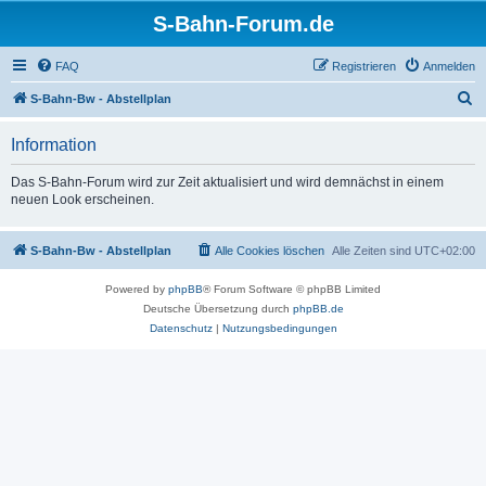
S-Bahn-Forum.de
FAQ
Registrieren
Anmelden
S
S-Bahn-Bw - Abstellplan
u
Information
c
h
Das S-Bahn-Forum wird zur Zeit aktualisiert und wird demnächst in einem
neuen Look erscheinen.
e
S-Bahn-Bw - Abstellplan
Alle Cookies löschen
Alle Zeiten sind
UTC+02:00
Powered by
phpBB
® Forum Software © phpBB Limited
Deutsche Übersetzung durch
phpBB.de
Datenschutz
|
Nutzungsbedingungen