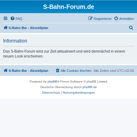
S-Bahn-Forum.de
FAQ
Registrieren
Anmelden
S
S-Bahn-Bw - Abstellplan
u
Information
c
h
Das S-Bahn-Forum wird zur Zeit aktualisiert und wird demnächst in einem
neuen Look erscheinen.
e
S-Bahn-Bw - Abstellplan
Alle Cookies löschen
Alle Zeiten sind
UTC+02:00
Powered by
phpBB
® Forum Software © phpBB Limited
Deutsche Übersetzung durch
phpBB.de
Datenschutz
|
Nutzungsbedingungen