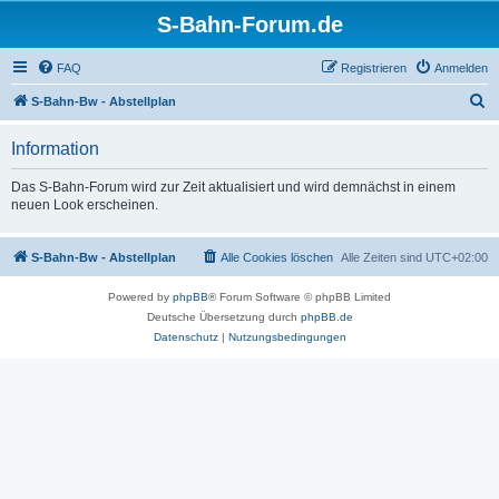
S-Bahn-Forum.de
FAQ
Registrieren
Anmelden
S
S-Bahn-Bw - Abstellplan
u
Information
c
h
Das S-Bahn-Forum wird zur Zeit aktualisiert und wird demnächst in einem
neuen Look erscheinen.
e
S-Bahn-Bw - Abstellplan
Alle Cookies löschen
Alle Zeiten sind
UTC+02:00
Powered by
phpBB
® Forum Software © phpBB Limited
Deutsche Übersetzung durch
phpBB.de
Datenschutz
|
Nutzungsbedingungen