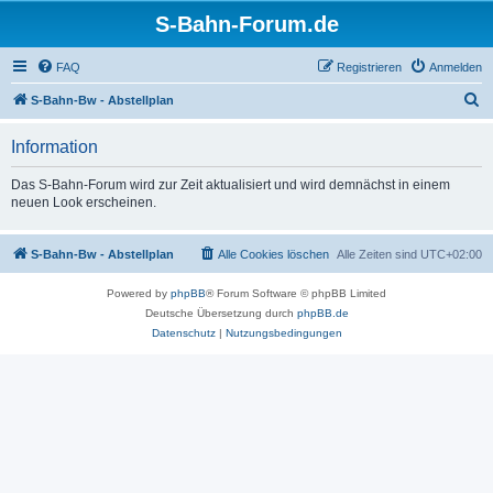
S-Bahn-Forum.de
FAQ
Registrieren
Anmelden
S
S-Bahn-Bw - Abstellplan
u
Information
c
h
Das S-Bahn-Forum wird zur Zeit aktualisiert und wird demnächst in einem
neuen Look erscheinen.
e
S-Bahn-Bw - Abstellplan
Alle Cookies löschen
Alle Zeiten sind
UTC+02:00
Powered by
phpBB
® Forum Software © phpBB Limited
Deutsche Übersetzung durch
phpBB.de
Datenschutz
|
Nutzungsbedingungen