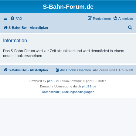
S-Bahn-Forum.de
FAQ
Registrieren
Anmelden
S
S-Bahn-Bw - Abstellplan
u
Information
c
h
Das S-Bahn-Forum wird zur Zeit aktualisiert und wird demnächst in einem
neuen Look erscheinen.
e
S-Bahn-Bw - Abstellplan
Alle Cookies löschen
Alle Zeiten sind
UTC+02:00
Powered by
phpBB
® Forum Software © phpBB Limited
Deutsche Übersetzung durch
phpBB.de
Datenschutz
|
Nutzungsbedingungen