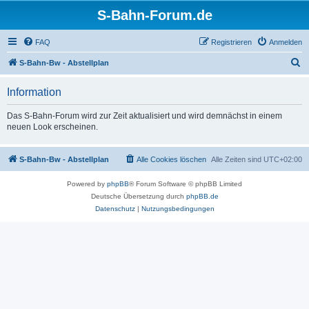
S-Bahn-Forum.de
FAQ
Registrieren
Anmelden
S
S-Bahn-Bw - Abstellplan
u
Information
c
h
Das S-Bahn-Forum wird zur Zeit aktualisiert und wird demnächst in einem
neuen Look erscheinen.
e
S-Bahn-Bw - Abstellplan
Alle Cookies löschen
Alle Zeiten sind
UTC+02:00
Powered by
phpBB
® Forum Software © phpBB Limited
Deutsche Übersetzung durch
phpBB.de
Datenschutz
|
Nutzungsbedingungen