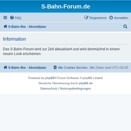
S-Bahn-Forum.de
FAQ
Registrieren
Anmelden
S
S-Bahn-Bw - Abstellplan
u
Information
c
h
Das S-Bahn-Forum wird zur Zeit aktualisiert und wird demnächst in einem
neuen Look erscheinen.
e
S-Bahn-Bw - Abstellplan
Alle Cookies löschen
Alle Zeiten sind
UTC+02:00
Powered by
phpBB
® Forum Software © phpBB Limited
Deutsche Übersetzung durch
phpBB.de
Datenschutz
|
Nutzungsbedingungen