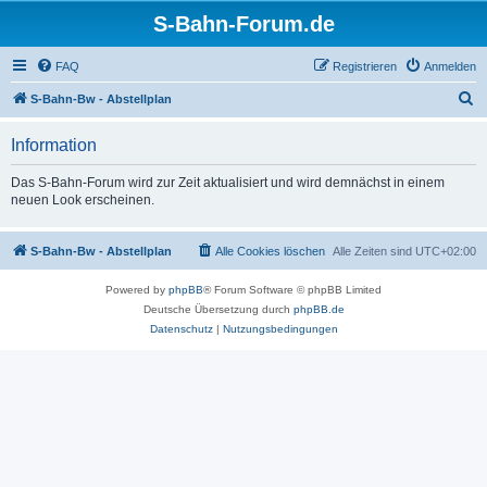
S-Bahn-Forum.de
FAQ
Registrieren
Anmelden
S
S-Bahn-Bw - Abstellplan
u
Information
c
h
Das S-Bahn-Forum wird zur Zeit aktualisiert und wird demnächst in einem
neuen Look erscheinen.
e
S-Bahn-Bw - Abstellplan
Alle Cookies löschen
Alle Zeiten sind
UTC+02:00
Powered by
phpBB
® Forum Software © phpBB Limited
Deutsche Übersetzung durch
phpBB.de
Datenschutz
|
Nutzungsbedingungen