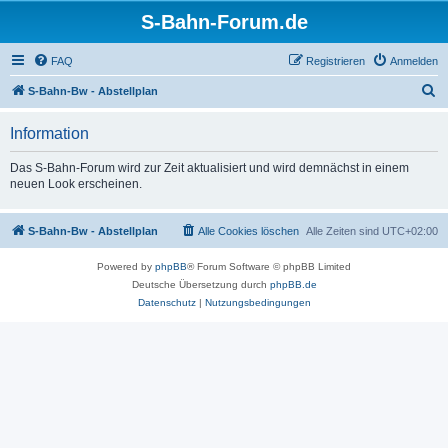
S-Bahn-Forum.de
FAQ
Registrieren
Anmelden
S
S-Bahn-Bw - Abstellplan
u
Information
c
h
Das S-Bahn-Forum wird zur Zeit aktualisiert und wird demnächst in einem
neuen Look erscheinen.
e
S-Bahn-Bw - Abstellplan
Alle Cookies löschen
Alle Zeiten sind
UTC+02:00
Powered by
phpBB
® Forum Software © phpBB Limited
Deutsche Übersetzung durch
phpBB.de
Datenschutz
|
Nutzungsbedingungen