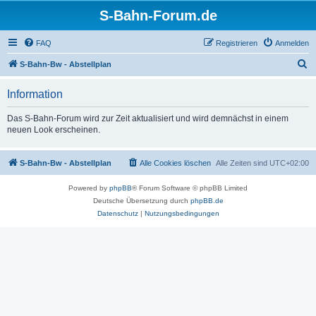
S-Bahn-Forum.de
FAQ
Registrieren
Anmelden
S
S-Bahn-Bw - Abstellplan
u
Information
c
h
Das S-Bahn-Forum wird zur Zeit aktualisiert und wird demnächst in einem
neuen Look erscheinen.
e
S-Bahn-Bw - Abstellplan
Alle Cookies löschen
Alle Zeiten sind
UTC+02:00
Powered by
phpBB
® Forum Software © phpBB Limited
Deutsche Übersetzung durch
phpBB.de
Datenschutz
|
Nutzungsbedingungen