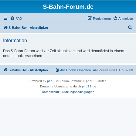
S-Bahn-Forum.de
FAQ
Registrieren
Anmelden
S
S-Bahn-Bw - Abstellplan
u
Information
c
h
Das S-Bahn-Forum wird zur Zeit aktualisiert und wird demnächst in einem
neuen Look erscheinen.
e
S-Bahn-Bw - Abstellplan
Alle Cookies löschen
Alle Zeiten sind
UTC+02:00
Powered by
phpBB
® Forum Software © phpBB Limited
Deutsche Übersetzung durch
phpBB.de
Datenschutz
|
Nutzungsbedingungen