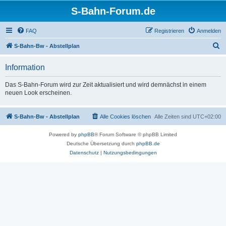
S-Bahn-Forum.de
FAQ
Registrieren
Anmelden
S
S-Bahn-Bw - Abstellplan
u
Information
c
h
Das S-Bahn-Forum wird zur Zeit aktualisiert und wird demnächst in einem
neuen Look erscheinen.
e
S-Bahn-Bw - Abstellplan
Alle Cookies löschen
Alle Zeiten sind
UTC+02:00
Powered by
phpBB
® Forum Software © phpBB Limited
Deutsche Übersetzung durch
phpBB.de
Datenschutz
|
Nutzungsbedingungen