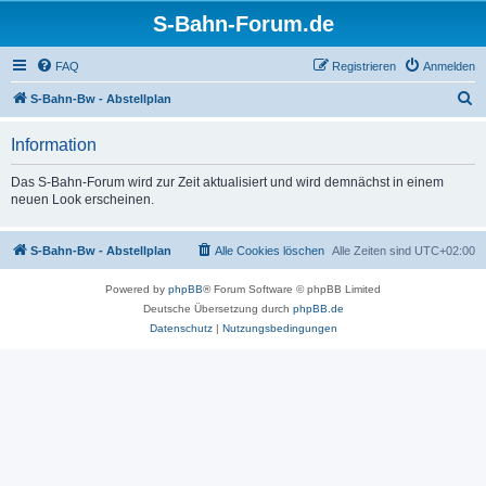
S-Bahn-Forum.de
FAQ
Registrieren
Anmelden
S
S-Bahn-Bw - Abstellplan
u
Information
c
h
Das S-Bahn-Forum wird zur Zeit aktualisiert und wird demnächst in einem
neuen Look erscheinen.
e
S-Bahn-Bw - Abstellplan
Alle Cookies löschen
Alle Zeiten sind
UTC+02:00
Powered by
phpBB
® Forum Software © phpBB Limited
Deutsche Übersetzung durch
phpBB.de
Datenschutz
|
Nutzungsbedingungen