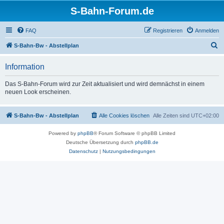
S-Bahn-Forum.de
FAQ
Registrieren
Anmelden
S
S-Bahn-Bw - Abstellplan
u
Information
c
h
Das S-Bahn-Forum wird zur Zeit aktualisiert und wird demnächst in einem
neuen Look erscheinen.
e
S-Bahn-Bw - Abstellplan
Alle Cookies löschen
Alle Zeiten sind
UTC+02:00
Powered by
phpBB
® Forum Software © phpBB Limited
Deutsche Übersetzung durch
phpBB.de
Datenschutz
|
Nutzungsbedingungen