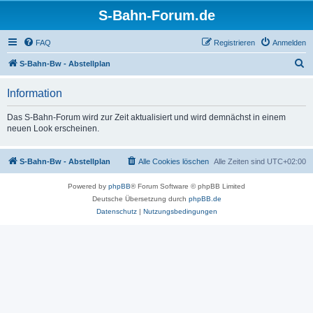
S-Bahn-Forum.de
FAQ
Registrieren
Anmelden
S
S-Bahn-Bw - Abstellplan
u
Information
c
h
Das S-Bahn-Forum wird zur Zeit aktualisiert und wird demnächst in einem
neuen Look erscheinen.
e
S-Bahn-Bw - Abstellplan
Alle Cookies löschen
Alle Zeiten sind
UTC+02:00
Powered by
phpBB
® Forum Software © phpBB Limited
Deutsche Übersetzung durch
phpBB.de
Datenschutz
|
Nutzungsbedingungen