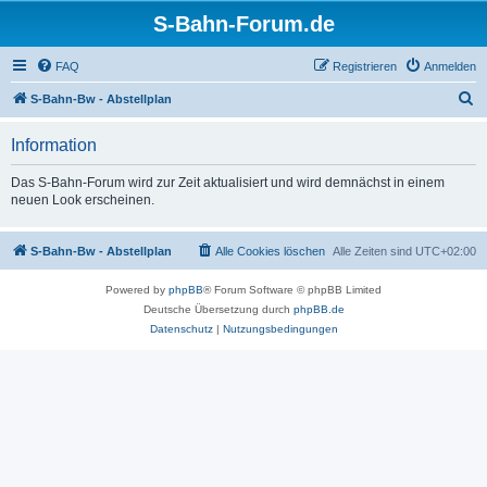
S-Bahn-Forum.de
FAQ
Registrieren
Anmelden
S
S-Bahn-Bw - Abstellplan
u
Information
c
h
Das S-Bahn-Forum wird zur Zeit aktualisiert und wird demnächst in einem
neuen Look erscheinen.
e
S-Bahn-Bw - Abstellplan
Alle Cookies löschen
Alle Zeiten sind
UTC+02:00
Powered by
phpBB
® Forum Software © phpBB Limited
Deutsche Übersetzung durch
phpBB.de
Datenschutz
|
Nutzungsbedingungen