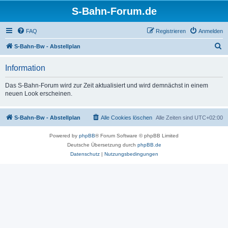
S-Bahn-Forum.de
FAQ
Registrieren
Anmelden
S
S-Bahn-Bw - Abstellplan
u
Information
c
h
Das S-Bahn-Forum wird zur Zeit aktualisiert und wird demnächst in einem
neuen Look erscheinen.
e
S-Bahn-Bw - Abstellplan
Alle Cookies löschen
Alle Zeiten sind
UTC+02:00
Powered by
phpBB
® Forum Software © phpBB Limited
Deutsche Übersetzung durch
phpBB.de
Datenschutz
|
Nutzungsbedingungen