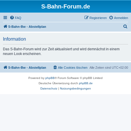
S-Bahn-Forum.de
FAQ
Registrieren
Anmelden
S
S-Bahn-Bw - Abstellplan
u
Information
c
h
Das S-Bahn-Forum wird zur Zeit aktualisiert und wird demnächst in einem
neuen Look erscheinen.
e
S-Bahn-Bw - Abstellplan
Alle Cookies löschen
Alle Zeiten sind
UTC+02:00
Powered by
phpBB
® Forum Software © phpBB Limited
Deutsche Übersetzung durch
phpBB.de
Datenschutz
|
Nutzungsbedingungen