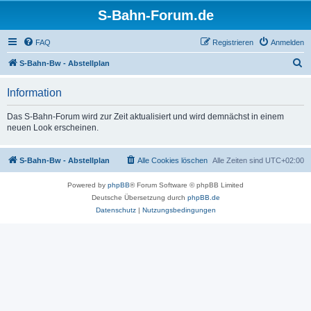
S-Bahn-Forum.de
FAQ
Registrieren
Anmelden
S
S-Bahn-Bw - Abstellplan
u
Information
c
h
Das S-Bahn-Forum wird zur Zeit aktualisiert und wird demnächst in einem
neuen Look erscheinen.
e
S-Bahn-Bw - Abstellplan
Alle Cookies löschen
Alle Zeiten sind
UTC+02:00
Powered by
phpBB
® Forum Software © phpBB Limited
Deutsche Übersetzung durch
phpBB.de
Datenschutz
|
Nutzungsbedingungen