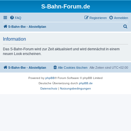
S-Bahn-Forum.de
FAQ
Registrieren
Anmelden
S
S-Bahn-Bw - Abstellplan
u
Information
c
h
Das S-Bahn-Forum wird zur Zeit aktualisiert und wird demnächst in einem
neuen Look erscheinen.
e
S-Bahn-Bw - Abstellplan
Alle Cookies löschen
Alle Zeiten sind
UTC+02:00
Powered by
phpBB
® Forum Software © phpBB Limited
Deutsche Übersetzung durch
phpBB.de
Datenschutz
|
Nutzungsbedingungen