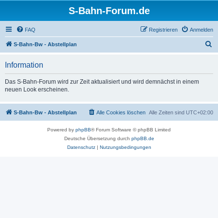
S-Bahn-Forum.de
FAQ
Registrieren
Anmelden
S
S-Bahn-Bw - Abstellplan
u
Information
c
h
Das S-Bahn-Forum wird zur Zeit aktualisiert und wird demnächst in einem
neuen Look erscheinen.
e
S-Bahn-Bw - Abstellplan
Alle Cookies löschen
Alle Zeiten sind
UTC+02:00
Powered by
phpBB
® Forum Software © phpBB Limited
Deutsche Übersetzung durch
phpBB.de
Datenschutz
|
Nutzungsbedingungen