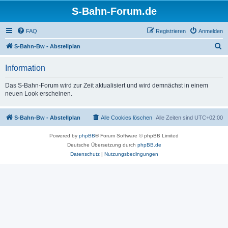
S-Bahn-Forum.de
FAQ
Registrieren
Anmelden
S
S-Bahn-Bw - Abstellplan
u
Information
c
h
Das S-Bahn-Forum wird zur Zeit aktualisiert und wird demnächst in einem
neuen Look erscheinen.
e
S-Bahn-Bw - Abstellplan
Alle Cookies löschen
Alle Zeiten sind
UTC+02:00
Powered by
phpBB
® Forum Software © phpBB Limited
Deutsche Übersetzung durch
phpBB.de
Datenschutz
|
Nutzungsbedingungen