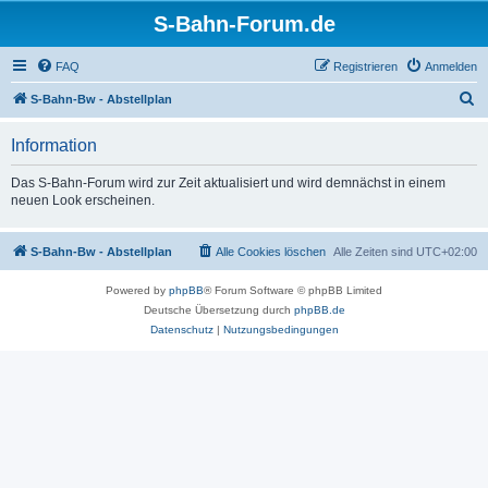
S-Bahn-Forum.de
FAQ
Registrieren
Anmelden
S
S-Bahn-Bw - Abstellplan
u
Information
c
h
Das S-Bahn-Forum wird zur Zeit aktualisiert und wird demnächst in einem
neuen Look erscheinen.
e
S-Bahn-Bw - Abstellplan
Alle Cookies löschen
Alle Zeiten sind
UTC+02:00
Powered by
phpBB
® Forum Software © phpBB Limited
Deutsche Übersetzung durch
phpBB.de
Datenschutz
|
Nutzungsbedingungen