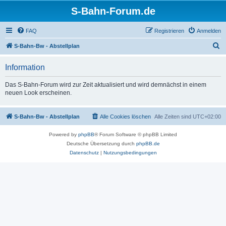
S-Bahn-Forum.de
FAQ
Registrieren
Anmelden
S
S-Bahn-Bw - Abstellplan
u
Information
c
h
Das S-Bahn-Forum wird zur Zeit aktualisiert und wird demnächst in einem
neuen Look erscheinen.
e
S-Bahn-Bw - Abstellplan
Alle Cookies löschen
Alle Zeiten sind
UTC+02:00
Powered by
phpBB
® Forum Software © phpBB Limited
Deutsche Übersetzung durch
phpBB.de
Datenschutz
|
Nutzungsbedingungen