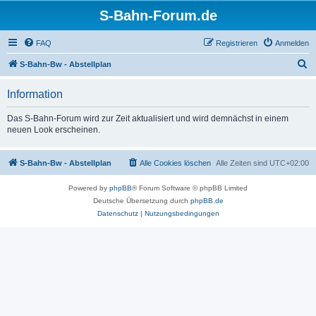
S-Bahn-Forum.de
FAQ
Registrieren
Anmelden
S
S-Bahn-Bw - Abstellplan
u
Information
c
h
Das S-Bahn-Forum wird zur Zeit aktualisiert und wird demnächst in einem
neuen Look erscheinen.
e
S-Bahn-Bw - Abstellplan
Alle Cookies löschen
Alle Zeiten sind
UTC+02:00
Powered by
phpBB
® Forum Software © phpBB Limited
Deutsche Übersetzung durch
phpBB.de
Datenschutz
|
Nutzungsbedingungen