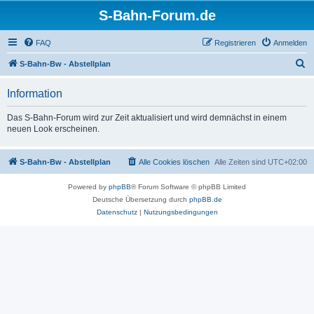
S-Bahn-Forum.de
FAQ
Registrieren
Anmelden
S
S-Bahn-Bw - Abstellplan
u
Information
c
h
Das S-Bahn-Forum wird zur Zeit aktualisiert und wird demnächst in einem
neuen Look erscheinen.
e
S-Bahn-Bw - Abstellplan
Alle Cookies löschen
Alle Zeiten sind
UTC+02:00
Powered by
phpBB
® Forum Software © phpBB Limited
Deutsche Übersetzung durch
phpBB.de
Datenschutz
|
Nutzungsbedingungen