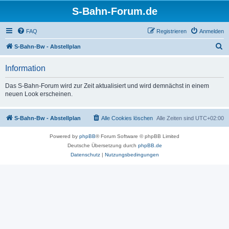
S-Bahn-Forum.de
FAQ
Registrieren
Anmelden
S
S-Bahn-Bw - Abstellplan
u
Information
c
h
Das S-Bahn-Forum wird zur Zeit aktualisiert und wird demnächst in einem
neuen Look erscheinen.
e
S-Bahn-Bw - Abstellplan
Alle Cookies löschen
Alle Zeiten sind
UTC+02:00
Powered by
phpBB
® Forum Software © phpBB Limited
Deutsche Übersetzung durch
phpBB.de
Datenschutz
|
Nutzungsbedingungen