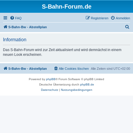
S-Bahn-Forum.de
FAQ
Registrieren
Anmelden
S
S-Bahn-Bw - Abstellplan
u
Information
c
h
Das S-Bahn-Forum wird zur Zeit aktualisiert und wird demnächst in einem
neuen Look erscheinen.
e
S-Bahn-Bw - Abstellplan
Alle Cookies löschen
Alle Zeiten sind
UTC+02:00
Powered by
phpBB
® Forum Software © phpBB Limited
Deutsche Übersetzung durch
phpBB.de
Datenschutz
|
Nutzungsbedingungen