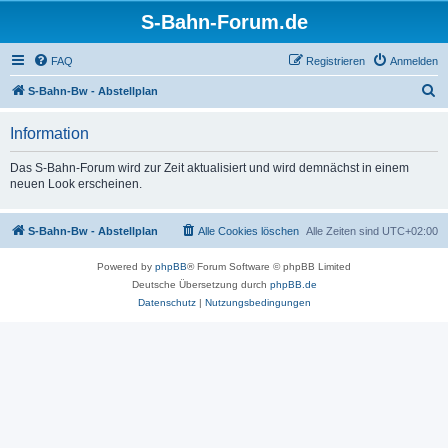
S-Bahn-Forum.de
FAQ
Registrieren
Anmelden
S
S-Bahn-Bw - Abstellplan
u
Information
c
h
Das S-Bahn-Forum wird zur Zeit aktualisiert und wird demnächst in einem
neuen Look erscheinen.
e
S-Bahn-Bw - Abstellplan
Alle Cookies löschen
Alle Zeiten sind
UTC+02:00
Powered by
phpBB
® Forum Software © phpBB Limited
Deutsche Übersetzung durch
phpBB.de
Datenschutz
|
Nutzungsbedingungen