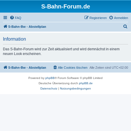
S-Bahn-Forum.de
FAQ
Registrieren
Anmelden
S
S-Bahn-Bw - Abstellplan
u
Information
c
h
Das S-Bahn-Forum wird zur Zeit aktualisiert und wird demnächst in einem
neuen Look erscheinen.
e
S-Bahn-Bw - Abstellplan
Alle Cookies löschen
Alle Zeiten sind
UTC+02:00
Powered by
phpBB
® Forum Software © phpBB Limited
Deutsche Übersetzung durch
phpBB.de
Datenschutz
|
Nutzungsbedingungen