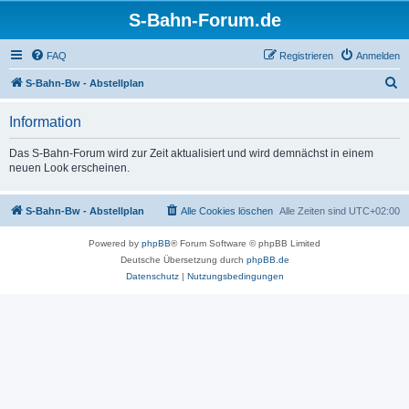
S-Bahn-Forum.de
FAQ
Registrieren
Anmelden
S
S-Bahn-Bw - Abstellplan
u
Information
c
h
Das S-Bahn-Forum wird zur Zeit aktualisiert und wird demnächst in einem
neuen Look erscheinen.
e
S-Bahn-Bw - Abstellplan
Alle Cookies löschen
Alle Zeiten sind
UTC+02:00
Powered by
phpBB
® Forum Software © phpBB Limited
Deutsche Übersetzung durch
phpBB.de
Datenschutz
|
Nutzungsbedingungen