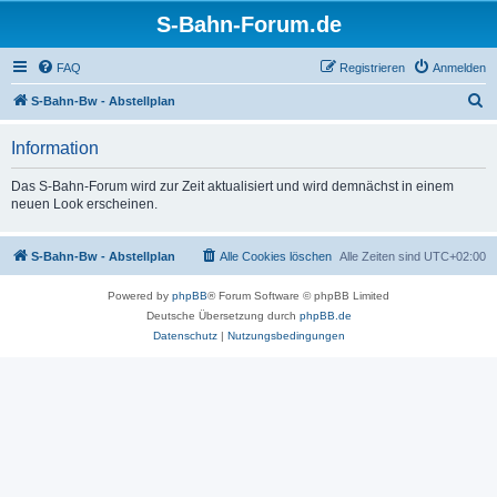
S-Bahn-Forum.de
FAQ
Registrieren
Anmelden
S
S-Bahn-Bw - Abstellplan
u
Information
c
h
Das S-Bahn-Forum wird zur Zeit aktualisiert und wird demnächst in einem
neuen Look erscheinen.
e
S-Bahn-Bw - Abstellplan
Alle Cookies löschen
Alle Zeiten sind
UTC+02:00
Powered by
phpBB
® Forum Software © phpBB Limited
Deutsche Übersetzung durch
phpBB.de
Datenschutz
|
Nutzungsbedingungen